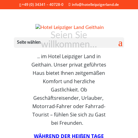
+49 (0) 34341 – 40728-0
info@hotelleipzigerland.de
Seien Sie
willkommen…
Seite wählen
.. im Hotel Leipziger Land in
Geithain. Unser privat geführtes
Haus bietet Ihnen zeitgemäßen
Komfort und herzliche
Gastlichkeit. Ob
Geschäftsreisender, Urlauber,
Motorrad-Fahrer oder Fahrrad-
Tourist – fühlen Sie sich zu Gast
bei Freunden.
WÄHREND DER HEIßEN TAGE